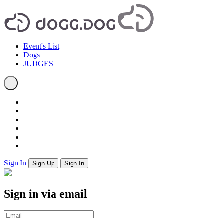
Event's List
Dogs
JUDGES
Sign In
Sign Up
Sign In
Sign in via email