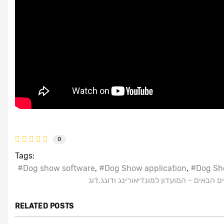
0
Tags:
Dog show software
Dog Show application
Dog Sh
RELATED POSTS