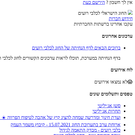
אין לך חשבון ?
הירשם כעת
החוג הישראלי לכלבי רועים
חידוש חברות
עקבו אחרינו ברשתות החברתיות
עדכונים אחרונים
ברוכים הבאים לדף הנחיתה של החוג לכלבי רועים
בדף הנחיתה במערכת, תוכלו לראות עדכונים הקשורים לחוג לכלבי רו
לוח אירועים
😱לא נמצאו אירועים
טפסים ותשלומים שונים
סשן אג׳יליטי
תחרות אג׳יליטי
ועדת חינוך ומדרשה שמחה להציג קיץ של אהבה לטיפוח הפרווה ☀️ 
ארוחת ערב בתערוכת החוג 15.07.2021 - קיבוץ משמר העמק
כלבי רועים - מבדק התאמה לגידול