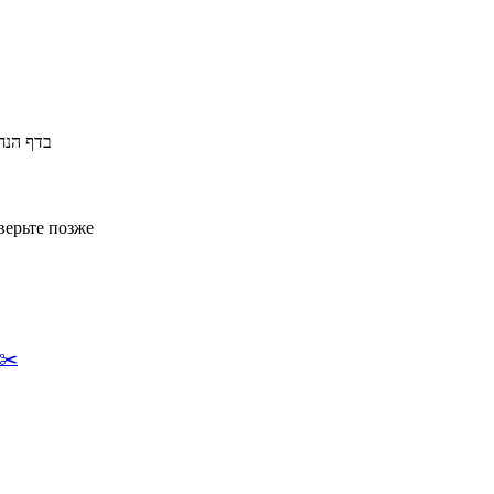
בדף הנח
верьте позже
ועדת חינוך ומדרשה  ☀️ ✂️