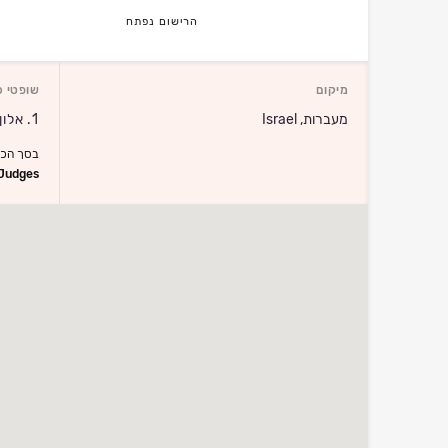
הרישום נפתח
מיקום
שופטי כ
מעברות, Israel
1. אלון שנפר
בסך הכל 1 שופט
Judges >