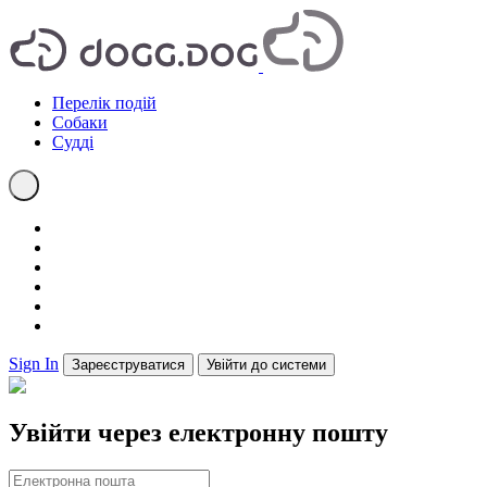
Перелік подій
Собаки
Судді
Sign In
Зареєструватися
Увійти до системи
Увійти через електронну пошту