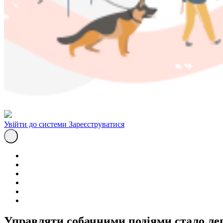
Увійти до системи
Зареєструватися
Управляти собачними подіями стало ле