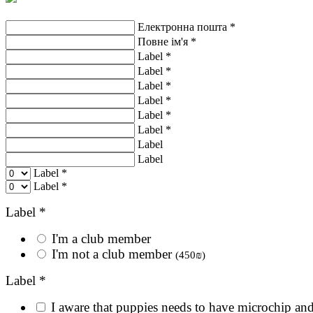
Електронна пошта *
Повне ім'я *
Label *
Label *
Label *
Label *
Label *
Label *
Label
Label
Label *
Label *
Label *
I'm a club member
I'm not a club member
(450₪)
Label *
I aware that puppies needs to have microchip and 