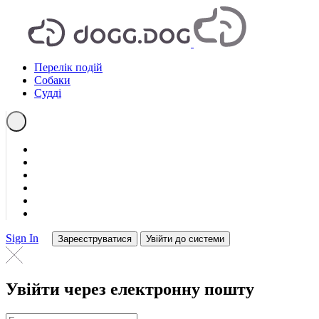
Перелік подій
Собаки
Судді
Sign In
Зареєструватися
Увійти до системи
Увійти через електронну пошту