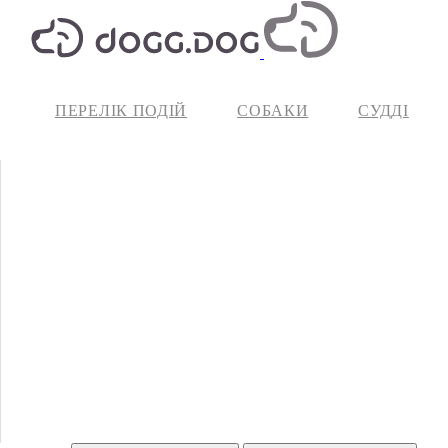
ПЕРЕЛІК ПОДІЙ
СОБАКИ
СУДДІ
Зареєструватися
Вже маєте аккаунт?
Увійти до системи
Ім'я користувача
Ваша адреса електронної пошти