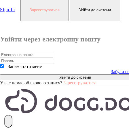
Sign In
Зареєструватися
Увійти до системи
Ваше ім'я
Увійти через електронну пошту
Пароль
Запам'ятати мене
Повторити пароль
Забули с
У вас немає облікового запису?
Зареєструватися
Відмічаючи це поле, ви
погоджуєтесь з нашими
Умовами
,
Політикою даних
та
Cookie Policy
. Ви
можете отримувати СМС-сповіщення
від нас і може відмовитись у будь-який
час.
Зареєструватися