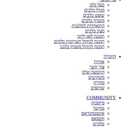
בעל כלב
מגדל כלבים
שופט כלבים
מועדון כלבים
התאחדות לכלבנות
מציג כלבים
תוכנה לאג׳יליטי
תוכנה לניהול תערוכות כלבים
תוכנה לניהול מועדון כלבני
החברה
אודות
צור קשר
הקבוצה שלנו
משקיעים
מחירון
שותפים
COMMUNITY
פייסבוק
טוויטר
אינסטהגראם
ווטסאפ
טלגרם